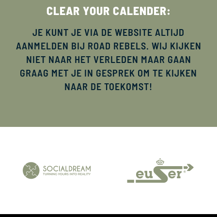
CLEAR YOUR CALENDER:
JE KUNT JE VIA DE WEBSITE ALTIJD
AANMELDEN BIJ ROAD REBELS. WIJ KIJKEN
NIET NAAR HET VERLEDEN MAAR GAAN
GRAAG MET JE IN GESPREK OM TE KIJKEN
NAAR DE TOEKOMST!