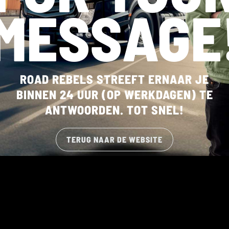
MESSAGE
ROAD REBELS STREEFT ERNAAR JE
BINNEN 24 UUR (OP WERKDAGEN) TE
ANTWOORDEN. TOT SNEL!
TERUG NAAR DE WEBSITE